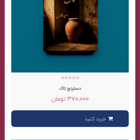
۰
دسترنج تاک
out
of
۳۷۰,۰۰۰
تومان
5
خرید کنید