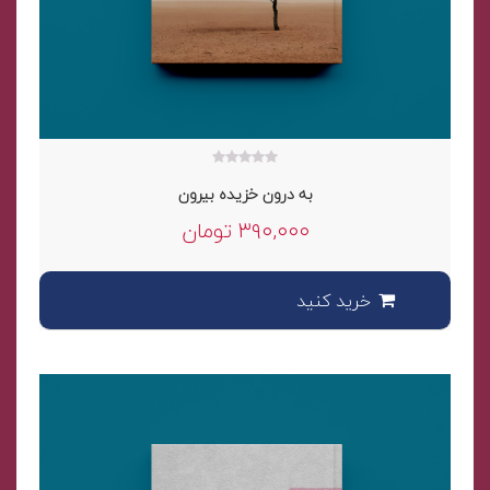
۰
به درون خزیده بیرون
out
of
۳۹۰,۰۰۰
تومان
5
خرید کنید