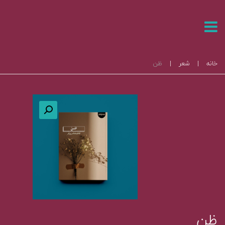
خانه
|
شعر
|
ظن
ظن