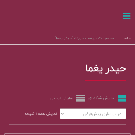
خانه
|
محصولات برچسب خورده “حیدر یغما”
حیدر یغما
نمایش شبکه ای
نمایش لیستی
نمایش همه ۱ نتیجه