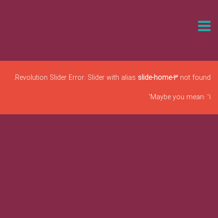
Revolution Slider Error: Slider with alias
slide-home-3
not found.
Maybe you mean: '1'