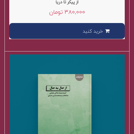
از پیکر تا دریا
out
of
۳۸۰,۰۰۰
تومان
5
خرید کنید