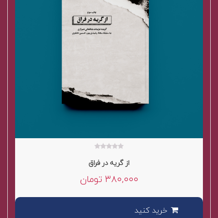
۰
از گریه در فراق
out
of
۳۸۰,۰۰۰
تومان
5
خرید کنید