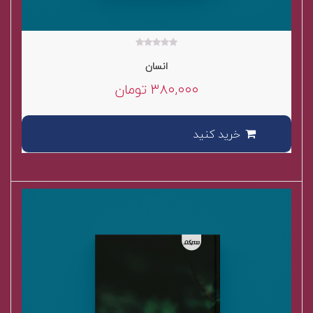
۰
انسان
out
of
۳۸۰,۰۰۰
تومان
5
خرید کنید