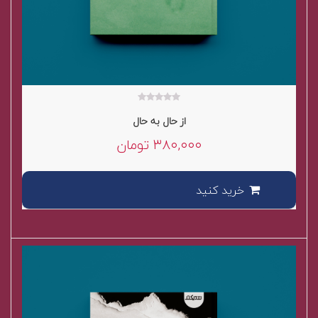
۰
از حال به حال
out
of
۳۸۰,۰۰۰
تومان
5
خرید کنید