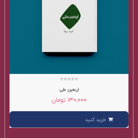
۰
اربعین علی
out
of
۱۳۰,۰۰۰
تومان
5
خرید کنید