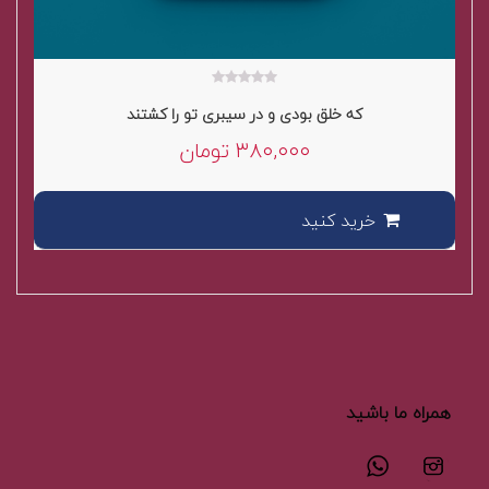
۰
که خلق بودی و در سیبری تو را کشتند
out
of
۳۸۰,۰۰۰
تومان
5
خرید کنید
همراه ما باشید